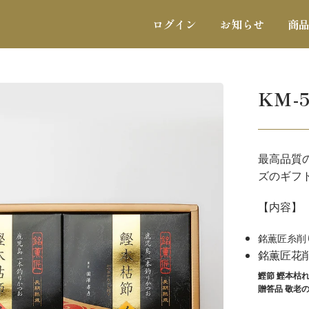
ログイン
お知らせ
商
KM-
最高品質
ズのギフ
【内容】
銘薫匠糸削り
銘薫匠花削
鰹節 鰹本枯れ
贈答品 敬老