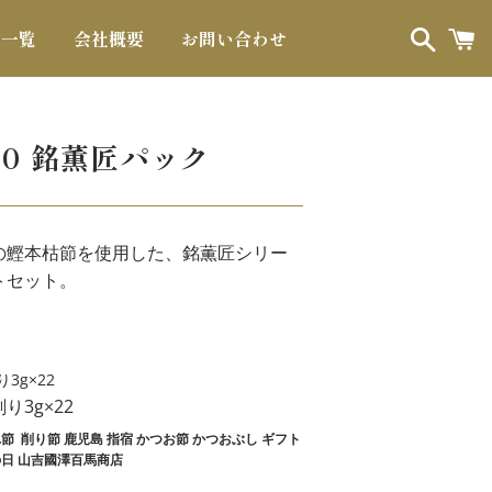
品一覧
会社概要
お問い合わせ
検
カ
索
ー
ト
50 銘薫匠パック
の鰹本枯節を使用した、銘薫匠シリー
トセット。
3g×22
り3g×22
節 削り節 鹿児島 指宿 かつお節 かつおぶし ギフト
の日 山吉國澤百馬商店