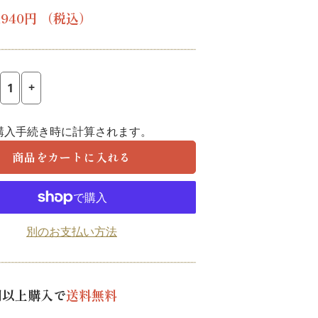
レ
,940円
（税込）
ギ
ュ
ラ
+
ー
価
購入手続き時に計算されます。
格
商品をカートに入れる
別のお支払い方法
0円以上購入で
送料無料