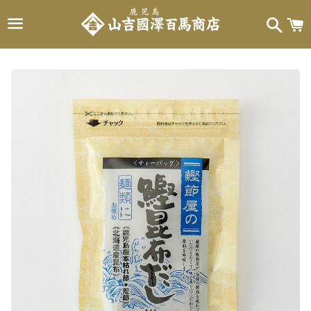
メ
検
カ
ニ
索
ー
ュ
ト
ー