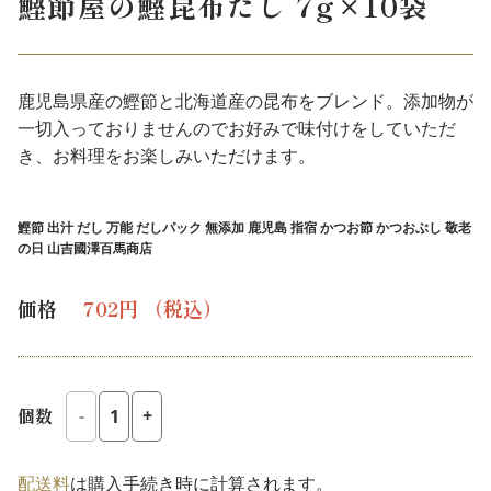
鰹節屋の鰹昆布だし 7g×10袋
鹿児島県産の鰹節と北海道産の昆布をブレンド。添加物が
一切入っておりませんのでお好みで味付けをしていただ
き、お料理をお楽しみいただけます。
鰹節 出汁 だし 万能 だしパック 無添加 鹿児島 指宿 かつお節 かつおぶし 敬老
の日 山吉國澤百馬商店
レ
価格
702円
（税込）
ギ
ュ
ラ
個数
-
+
ー
価
配送料
は購入手続き時に計算されます。
格