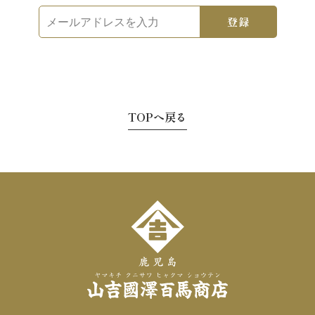
メ
登録
ー
ル
ア
ド
レ
TOPへ戻る
ス
を
入
力