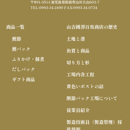
〒891-0514 鹿児島県指宿市山川大山603-7
TEL:0993-34-2490 FAX:0993-34-0734
商品一覧
山吉國澤百馬商店の歴史
鰹節
土地と港
鰹パック
魚質と商品
ふりかけ・佃煮
切り方と形
だしパック
工場内各工程
ギフト商品
黄色いポストの話
削節パック工場について
従業員紹介
製造技術員（製造管理）採
用情報