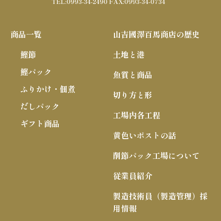
TEL:0993-34-2490 FAX:0993-34-0734
商品一覧
山吉國澤百馬商店の歴史
鰹節
土地と港
鰹パック
魚質と商品
ふりかけ・佃煮
切り方と形
だしパック
工場内各工程
ギフト商品
黄色いポストの話
削節パック工場について
従業員紹介
製造技術員（製造管理）採
用情報