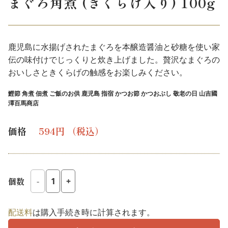
まぐろ角煮 (きくらげ入り) 100g
鹿児島に水揚げされたまぐろを本醸造醤油と砂糖を使い家
伝の味付けでじっくりと炊き上げました。贅沢なまぐろの
おいしさときくらげの触感をお楽しみください。
鰹節 角煮 佃煮 ご飯のお供 鹿児島 指宿 かつお節 かつおぶし 敬老の日 山吉國
澤百馬商店
レ
価格
594円
（税込）
ギ
ュ
ラ
個数
-
+
ー
価
配送料
は購入手続き時に計算されます。
格