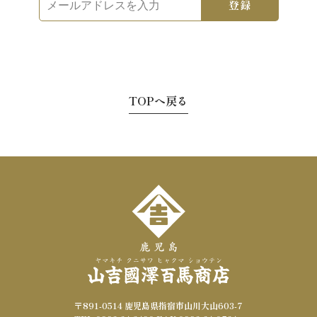
登録
ー
ル
ア
ド
レ
TOPへ戻る
ス
を
入
力
〒891-0514 鹿児島県指宿市山川大山603-7