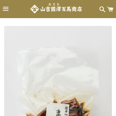
メ
検
カ
ニ
索
ー
ュ
ト
ー